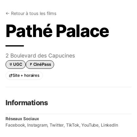
← Retour à tous les films
Pathé Palace
2 Boulevard des Capucines
UGC
CinéPass
U
P
Carte UGC acceptée
Pathé CinéPass accepté
Site + horaires
Informations
Réseaux Sociaux
Facebook
Instagram
Twitter
TikTok
YouTube
LinkedIn