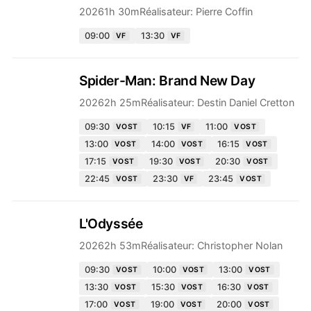
2026
1h 30m
Réalisateur:
Pierre Coffin
09:00
13:30
VF
VF
Spider-Man: Brand New Day
2026
2h 25m
Réalisateur:
Destin Daniel Cretton
09:30
10:15
11:00
VOST
VF
VOST
13:00
14:00
16:15
VOST
VOST
VOST
17:15
19:30
20:30
VOST
VOST
VOST
22:45
23:30
23:45
VOST
VF
VOST
L'Odyssée
2026
2h 53m
Réalisateur:
Christopher Nolan
09:30
10:00
13:00
VOST
VOST
VOST
13:30
15:30
16:30
VOST
VOST
VOST
17:00
19:00
20:00
VOST
VOST
VOST