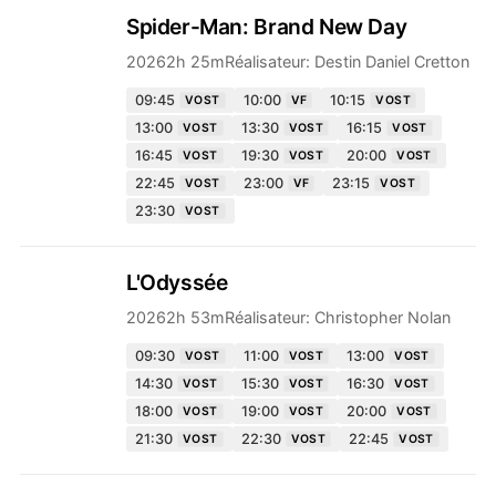
Spider-Man: Brand New Day
2026
2h 25m
Réalisateur:
Destin Daniel Cretton
09:45
10:00
10:15
VOST
VF
VOST
13:00
13:30
16:15
VOST
VOST
VOST
16:45
19:30
20:00
VOST
VOST
VOST
22:45
23:00
23:15
VOST
VF
VOST
23:30
VOST
L'Odyssée
2026
2h 53m
Réalisateur:
Christopher Nolan
09:30
11:00
13:00
VOST
VOST
VOST
14:30
15:30
16:30
VOST
VOST
VOST
18:00
19:00
20:00
VOST
VOST
VOST
21:30
22:30
22:45
VOST
VOST
VOST