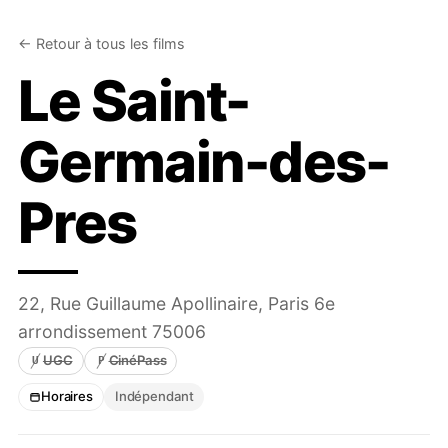
← Retour à tous les films
Le Saint-
Germain-des-
Pres
22, Rue Guillaume Apollinaire, Paris 6e
arrondissement 75006
UGC
CinéPass
U
P
Carte UGC non acceptée
Pathé CinéPass non accepté
Horaires
Indépendant