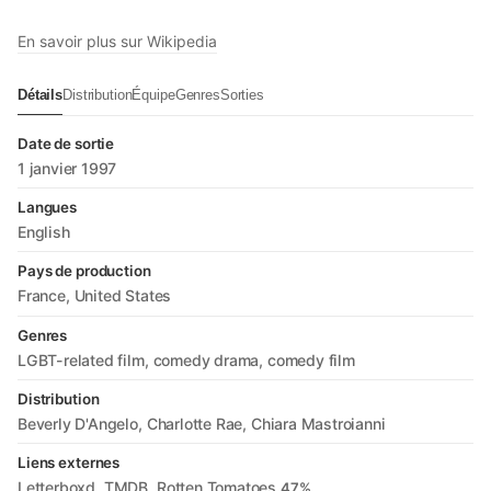
En savoir plus sur Wikipedia
Détails
Distribution
Équipe
Genres
Sorties
Date de sortie
1 janvier 1997
Langues
English
Pays de production
France
United States
Genres
LGBT-related film
comedy drama
comedy film
Distribution
Beverly D'Angelo
Charlotte Rae
Chiara Mastroianni
Liens externes
Letterboxd
TMDB
Rotten Tomatoes
47%