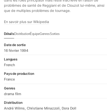
dans les rôles principaux mais resté inachevé en raison de
problèmes de santé de Reggiani et de Clouzot lui-même, ainsi
que de multiples problèmes de tournage.
En savoir plus sur Wikipedia
Détails
Distribution
Équipe
Genres
Sorties
Date de sortie
16 février 1994
Langues
French
Pays de production
France
Genres
drama film
Distribution
André Wilms
Christiane Minazzoli
Dora Doll