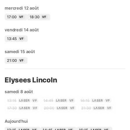
mercredi 12 août
17:00
18:30
VF
VF
vendredi 14 août
13:45
VF
samedi 15 août
21:00
VF
Elysees Lincoln
samedi 8 août
13:15
14:45
16:15
LASER
VF
LASER
VF
LASER
VF
17:30
20:00
21:30
LASER
VF
LASER
VF
LASER
VF
Aujourd'hui