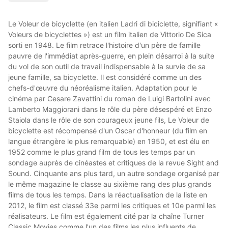
Le Voleur de bicyclette (en italien Ladri di biciclette, signifiant «
Voleurs de bicyclettes ») est un film italien de Vittorio De Sica
sorti en 1948. Le film retrace l'histoire d'un père de famille
pauvre de l'immédiat après-guerre, en plein désarroi à la suite
du vol de son outil de travail indispensable à la survie de sa
jeune famille, sa bicyclette. Il est considéré comme un des
chefs-d'œuvre du néoréalisme italien. Adaptation pour le
cinéma par Cesare Zavattini du roman de Luigi Bartolini avec
Lamberto Maggiorani dans le rôle du père désespéré et Enzo
Staiola dans le rôle de son courageux jeune fils, Le Voleur de
bicyclette est récompensé d'un Oscar d'honneur (du film en
langue étrangère le plus remarquable) en 1950, et est élu en
1952 comme le plus grand film de tous les temps par un
sondage auprès de cinéastes et critiques de la revue Sight and
Sound. Cinquante ans plus tard, un autre sondage organisé par
le même magazine le classe au sixième rang des plus grands
films de tous les temps. Dans la réactualisation de la liste en
2012, le film est classé 33e parmi les critiques et 10e parmi les
réalisateurs. Le film est également cité par la chaîne Turner
Classic Movies comme l'un des films les plus influents de