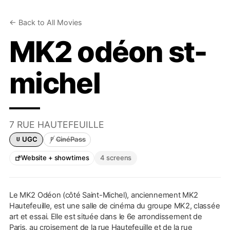
← Back to All Movies
MK2 odéon st-
michel
7 RUE HAUTEFEUILLE
UGC
CinéPass
U
P
UGC card accepted
Pathé CinéPass not accepted
Website + showtimes
4 screens
Le MK2 Odéon (côté Saint-Michel), anciennement MK2
Hautefeuille, est une salle de cinéma du groupe MK2, classée
art et essai. Elle est située dans le 6e arrondissement de
Paris, au croisement de la rue Hautefeuille et de la rue