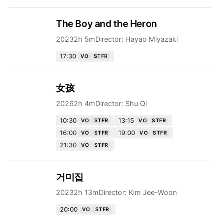
The Boy and the Heron
2023
2h 5m
Director:
Hayao Miyazaki
17:30
VO
STFR
女孩
2026
2h 4m
Director:
Shu Qi
10:30
13:15
VO
STFR
VO
STFR
16:00
19:00
VO
STFR
VO
STFR
21:30
VO
STFR
거미집
2023
2h 13m
Director:
Kim Jee-Woon
20:00
VO
STFR