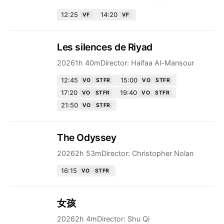
12:25
14:20
VF
VF
Les silences de Riyad
2026
1h 40m
Director:
Haifaa Al-Mansour
12:45
15:00
VO
STFR
VO
STFR
17:20
19:40
VO
STFR
VO
STFR
21:50
VO
STFR
The Odyssey
2026
2h 53m
Director:
Christopher Nolan
16:15
VO
STFR
女孩
2026
2h 4m
Director:
Shu Qi