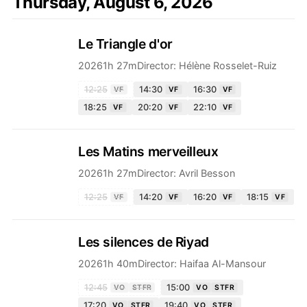
Thursday, August 6, 2026
Le Triangle d'or
2026
1h 27m
Director:
Hélène Rosselet-Ruiz
12:25
14:30
16:30
VF
VF
VF
18:25
20:20
22:10
VF
VF
VF
Les Matins merveilleux
2026
1h 27m
Director:
Avril Besson
12:25
14:20
16:20
18:15
VF
VF
VF
VF
Les silences de Riyad
2026
1h 40m
Director:
Haifaa Al-Mansour
12:45
15:00
VO
STFR
VO
STFR
17:20
19:40
VO
STFR
VO
STFR