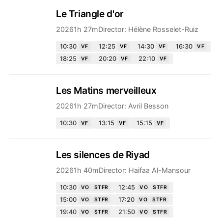
Le Triangle d'or
2026
1h 27m
Director:
Hélène Rosselet-Ruiz
10:30
12:25
14:30
16:30
VF
VF
VF
VF
18:25
20:20
22:10
VF
VF
VF
Les Matins merveilleux
2026
1h 27m
Director:
Avril Besson
10:30
13:15
15:15
VF
VF
VF
Les silences de Riyad
2026
1h 40m
Director:
Haifaa Al-Mansour
10:30
12:45
VO
STFR
VO
STFR
15:00
17:20
VO
STFR
VO
STFR
19:40
21:50
VO
STFR
VO
STFR