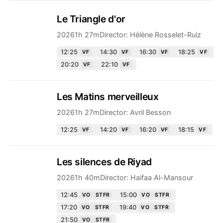
Le Triangle d'or
2026
1h 27m
Director:
Hélène Rosselet-Ruiz
12:25
14:30
16:30
18:25
VF
VF
VF
VF
20:20
22:10
VF
VF
Les Matins merveilleux
2026
1h 27m
Director:
Avril Besson
12:25
14:20
16:20
18:15
VF
VF
VF
VF
Les silences de Riyad
2026
1h 40m
Director:
Haifaa Al-Mansour
12:45
15:00
VO
STFR
VO
STFR
17:20
19:40
VO
STFR
VO
STFR
21:50
VO
STFR