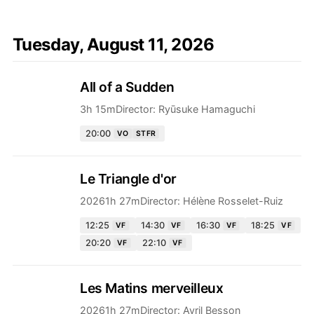
Tuesday, August 11, 2026
All of a Sudden
3h 15m
Director:
Ryūsuke Hamaguchi
20:00
VO
STFR
Le Triangle d'or
2026
1h 27m
Director:
Hélène Rosselet-Ruiz
12:25
14:30
16:30
18:25
VF
VF
VF
VF
20:20
22:10
VF
VF
Les Matins merveilleux
2026
1h 27m
Director:
Avril Besson