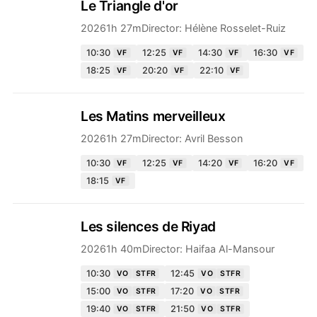
Le Triangle d'or
2026
1h 27m
Director:
Hélène Rosselet-Ruiz
10:30
12:25
14:30
16:30
VF
VF
VF
VF
18:25
20:20
22:10
VF
VF
VF
Les Matins merveilleux
2026
1h 27m
Director:
Avril Besson
10:30
12:25
14:20
16:20
VF
VF
VF
VF
18:15
VF
Les silences de Riyad
2026
1h 40m
Director:
Haifaa Al-Mansour
10:30
12:45
VO
STFR
VO
STFR
15:00
17:20
VO
STFR
VO
STFR
19:40
21:50
VO
STFR
VO
STFR