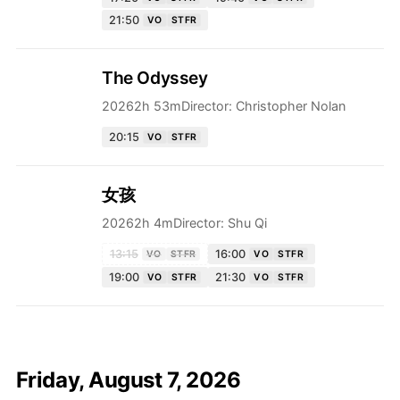
21:50
VO
STFR
The Odyssey
2026
2h 53m
Director:
Christopher Nolan
20:15
VO
STFR
女孩
2026
2h 4m
Director:
Shu Qi
13:15
16:00
VO
STFR
VO
STFR
19:00
21:30
VO
STFR
VO
STFR
Friday, August 7, 2026