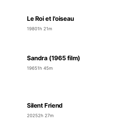
Le Roi et l'oiseau
1980
1h 21m
Sandra (1965 film)
1965
1h 45m
Silent Friend
2025
2h 27m