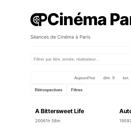
Cinéma Par
Séances de Cinéma à Paris
Toutes les dates
Aujourd'hui
dim. 9
lun.
Rétrospectives
Filtres
A Bittersweet Life
Auto
2006
1h 58m
1959