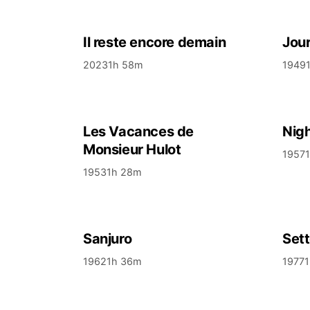
Il reste encore demain
Jour
2023
1h 58m
1949
Les Vacances de
Nigh
Monsieur Hulot
1957
1953
1h 28m
Sanjuro
Sett
1962
1h 36m
1977