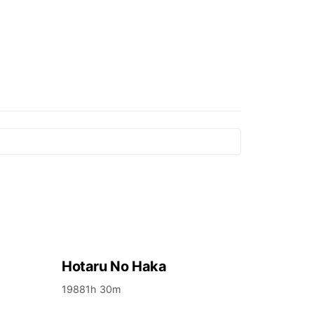
Hotaru No Haka
1988
1h 30m