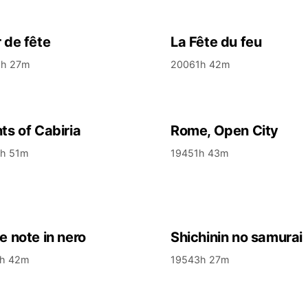
 de fête
La Fête du feu
1h 27m
2006
1h 42m
ts of Cabiria
Rome, Open City
1h 51m
1945
1h 43m
e note in nero
Shichinin no samurai
1h 42m
1954
3h 27m