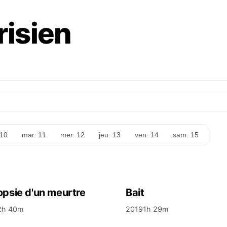
isien
 10
mar. 11
mer. 12
jeu. 13
ven. 14
sam. 15
psie d'un meurtre
Bait
2h 40m
2019
1h 29m